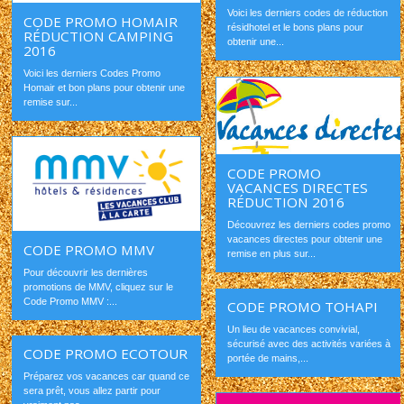
Voici les derniers codes de réduction
CODE PROMO HOMAIR
résidhotel et le bons plans pour
RÉDUCTION CAMPING
obtenir une...
2016
Voici les derniers Codes Promo
Homair et bon plans pour obtenir une
remise sur...
CODE PROMO
VACANCES DIRECTES
RÉDUCTION 2016
Découvrez les derniers codes promo
vacances directes pour obtenir une
CODE PROMO MMV
remise en plus sur...
Pour découvrir les dernières
promotions de MMV, cliquez sur le
Code Promo MMV :...
CODE PROMO TOHAPI
Un lieu de vacances convivial,
sécurisé avec des activités variées à
CODE PROMO ECOTOUR
portée de mains,...
Préparez vos vacances car quand ce
sera prêt, vous allez partir pour