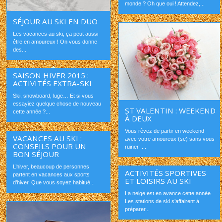
monde ? Oh que oui ! Attendez,...
SÉJOUR AU SKI EN DUO
Les vacances au ski, ça peut aussi
être en amoureux ! On vous donne
des...
SAISON HIVER 2015 :
ACTIVITÉS EXTRA-SKI
Ski, snowboard, luge… Et si vous
essayiez quelque chose de nouveau
ST VALENTIN : WEEKEND
cette année ?...
À DEUX
Vous rêvez de partir en weekend
VACANCES AU SKI :
avec votre amoureux (se) sans vous
CONSEILS POUR UN
ruiner :...
BON SÉJOUR
L’hiver, beaucoup de personnes
ACTIVITÉS SPORTIVES
partent en vacances aux sports
ET LOISIRS AU SKI
d’hiver. Que vous soyez habitué...
La neige est en avance cette année.
Les stations de ski s’affairent à
préparer...