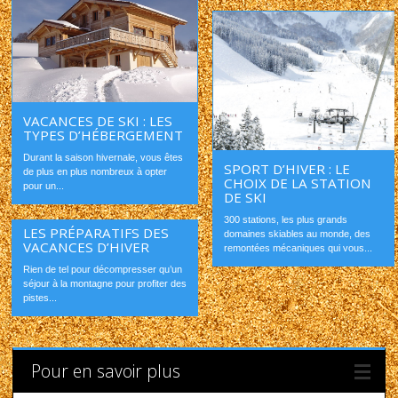
VACANCES DE SKI : LES
TYPES D’HÉBERGEMENT
Durant la saison hivernale, vous êtes
SPORT D’HIVER : LE
de plus en plus nombreux à opter
CHOIX DE LA STATION
pour un...
DE SKI
300 stations, les plus grands
LES PRÉPARATIFS DES
domaines skiables au monde, des
VACANCES D’HIVER
remontées mécaniques qui vous...
Rien de tel pour décompresser qu’un
séjour à la montagne pour profiter des
pistes...
Pour en savoir plus