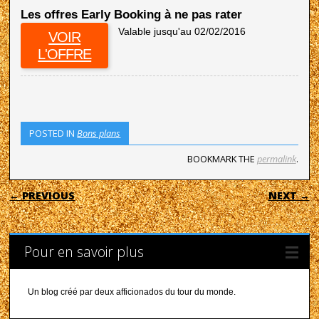
Les offres Early Booking à ne pas rater
Valable jusqu'au 02/02/2016
VOIR
L'OFFRE
POSTED IN
Bons plans
BOOKMARK THE
permalink
.
POST NAVIGATION
← PREVIOUS
NEXT →
Pour en savoir plus
Un blog créé par deux afficionados du tour du monde.