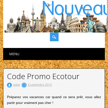
Main menu
Skip to content
MENU
Code Promo Ecotour
julien
8 septembre 2014
Préparez vos vacances car quand ce sera prêt, vous allez
partir pour vraiment pas cher !