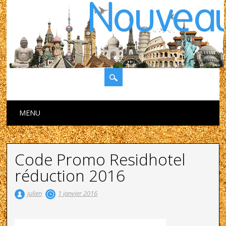
Main menu
Skip to content
MENU
Code Promo Residhotel
réduction 2016
julien
1 janvier 2016