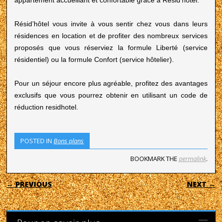
appartement accueillant et confortable grâce à Résid’hôtel.
Résid’hôtel vous invite à vous sentir chez vous dans leurs
résidences en location et de profiter des nombreux services
proposés que vous réserviez la formule Liberté (service
résidentiel) ou la formule Confort (service hôtelier).
Pour un séjour encore plus agréable, profitez des avantages
exclusifs que vous pourrez obtenir en utilisant un code de
réduction residhotel.
POSTED IN
Bons plans
BOOKMARK THE
permalink
.
POST NAVIGATION
← PREVIOUS
NEXT →