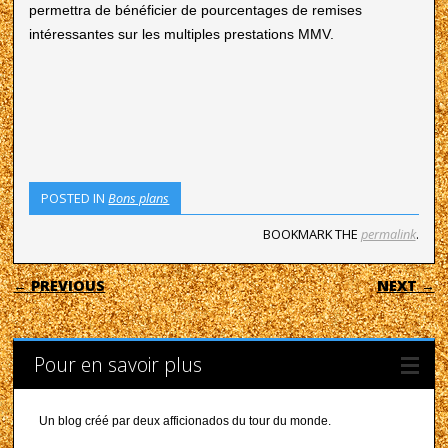
permettra de bénéficier de pourcentages de remises
intéressantes sur les multiples prestations MMV.
POSTED IN
Bons plans
BOOKMARK THE
permalink
.
POST NAVIGATION
← PREVIOUS
NEXT →
Pour en savoir plus
Un blog créé par deux afficionados du tour du monde.