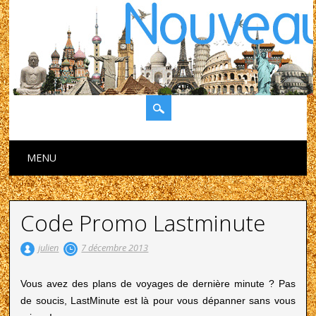
Main menu
Skip to content
MENU
Code Promo Lastminute
julien
7 décembre 2013
Vous avez des plans de voyages de dernière minute ? Pas
de soucis, LastMinute est là pour vous dépanner sans vous