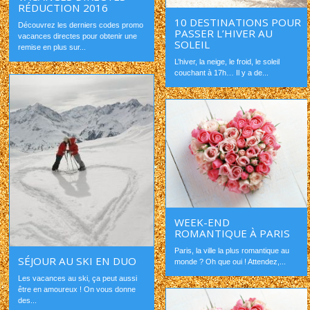
RÉDUCTION 2016
10 DESTINATIONS POUR
Découvrez les derniers codes promo
PASSER L’HIVER AU
vacances directes pour obtenir une
SOLEIL
remise en plus sur...
L’hiver, la neige, le froid, le soleil
couchant à 17h… Il y a de...
WEEK-END
ROMANTIQUE À PARIS
Paris, la ville la plus romantique au
SÉJOUR AU SKI EN DUO
monde ? Oh que oui ! Attendez,...
Les vacances au ski, ça peut aussi
être en amoureux ! On vous donne
des...