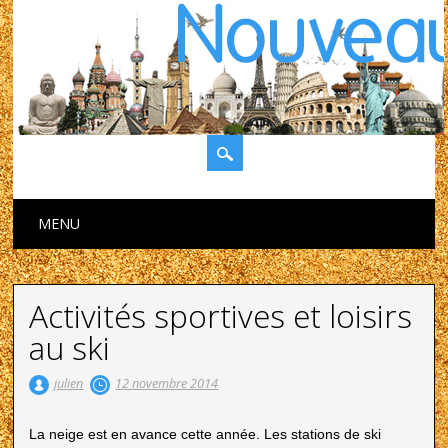
Main menu
Skip to content
MENU
Activités sportives et loisirs
au ski
julien
12 novembre 2014
La neige est en avance cette année. Les stations de ski