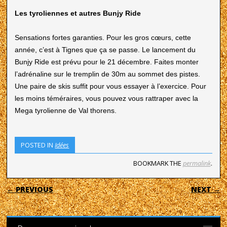
Les tyroliennes et autres Bunjy Ride
Sensations fortes garanties. Pour les gros cœurs, cette
année, c’est à Tignes que ça se passe. Le lancement du
Bunjy Ride est prévu pour le 21 décembre. Faites monter
l’adrénaline sur le tremplin de 30m au sommet des pistes.
Une paire de skis suffit pour vous essayer à l’exercice. Pour
les moins téméraires, vous pouvez vous rattraper avec la
Mega tyrolienne de Val thorens.
POSTED IN
Idées
BOOKMARK THE
permalink
.
POST NAVIGATION
← PREVIOUS
NEXT →