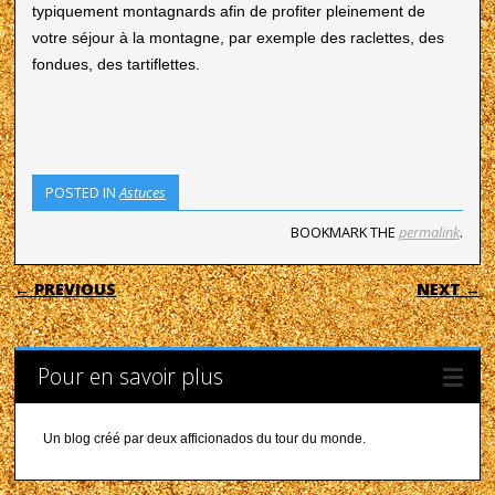
typiquement montagnards afin de profiter pleinement de
votre séjour à la montagne, par exemple des raclettes, des
fondues, des tartiflettes.
POSTED IN
Astuces
BOOKMARK THE
permalink
.
POST NAVIGATION
← PREVIOUS
NEXT →
Pour en savoir plus
Un blog créé par deux afficionados du tour du monde.